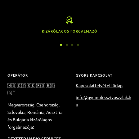
KIZÁRÓLAGOS FORGALMAZÓ
Ugrás
Ugrás
Ugrás
Ugrás
a
a
a
a
1
2
3
4
diára
diára
diára
diára
OPERÁTOR
GYORS KAPCSOLAT
🇭🇺 🇨🇿 🇸🇰 🇷🇴 🇧🇬
Kapcsolatfelvételi űrlap
🇦🇹
info@gyumolcsszivoszalak.h
Magyarország, Csehország,
u
Szlovákia, Románia, Ausztria
és Bulgária kizárólagos
forgalmazója:
DEXETER VARIO SERVICES