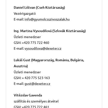
Daniel Lištvan (Cseh Köztársaság)
Vezérigazgató
E-mail:
info@gyumolcsszivoszalak.hu
Ing. Martina Vysoudilová (Szlovák Köztársaság)
Üzleti menedzser
GSM: +420 775 722 460
E-mail:
vysoudilova@dexeter.cz
Lukáš Gust (Magyarország, Románia, Bulgária,
Ausztria)
Üzleti menedzser
GSM: + 420 775 523 163
E-mail:
gust@dexeter.cz
Vítězslav Gavenda
szállítás és személyes átvétel
GSM: +420 775 722 461