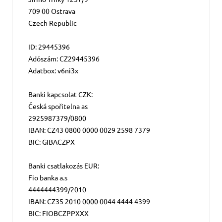
709 00 Ostrava
Czech Republic
ID: 29445396
Adószám: CZ29445396
Adatbox: v6ni3x
Banki kapcsolat CZK:
Česká spořitelna as
2925987379/0800
IBAN: CZ43 0800 0000 0029 2598 7379
BIC: GIBACZPX
Banki csatlakozás EUR:
Fio banka a.s
4444444399/2010
IBAN: CZ35 2010 0000 0044 4444 4399
BIC: FIOBCZPPXXX