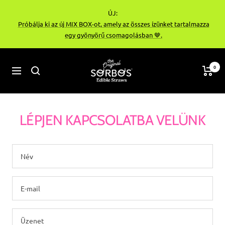
Ugrás
ÚJ:
a
Próbálja ki az új MIX BOX-ot, amely az összes ízünket tartalmazza
tartalomhoz
egy gyönyörű csomagolásban 🤎.
sorbos-
0
Navigáció
bg
LÉPJEN KAPCSOLATBA VELÜNK
Név
E-mail
Üzenet