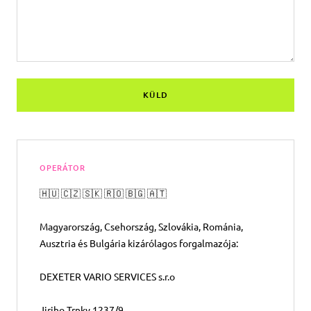
KÜLD
OPERÁTOR
🇭🇺 🇨🇿 🇸🇰 🇷🇴 🇧🇬 🇦🇹
Magyarország, Csehország, Szlovákia, Románia,
Ausztria és Bulgária kizárólagos forgalmazója:
DEXETER VARIO SERVICES s.r.o
Jiriho Trnky 1237/9