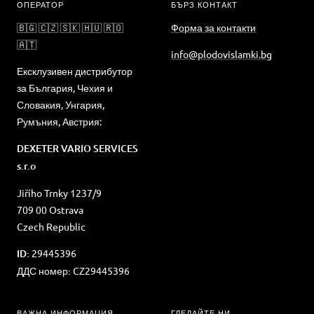
ОПЕРАТОР
БЪРЗ КОНТАКТ
🇧🇬 🇨🇿 🇸🇰 🇭🇺 🇷🇴
Форма за контакти
🇦🇹
info@plodovislamki.bg
Ексклузивен дистрибутор
за България, Чехия и
Словакия, Унгария,
Румъния, Австрия:
DEXETER VARIO SERVICES
s.r.o
Jiřího Trnky 1237/9
709 00 Ostrava
Czech Republic
ID:
29445396
ДДС номер:
CZ29445396
ВАЖНА ИНФОРМАЦИЯ
ГЛЕДАЙТЕ НИ