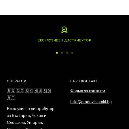
ЕКСКЛУЗИВЕН ДИСТРИБУТОР
Отидете
Отидете
Отидете
Отидете
на
на
на
на
слайд
слайд
слайд
слайд
1
2
3
4
ОПЕРАТОР
БЪРЗ КОНТАКТ
🇧🇬 🇨🇿 🇸🇰 🇭🇺 🇷🇴
Форма за контакти
🇦🇹
info@plodovislamki.bg
Ексклузивен дистрибутор
за България, Чехия и
Словакия, Унгария,