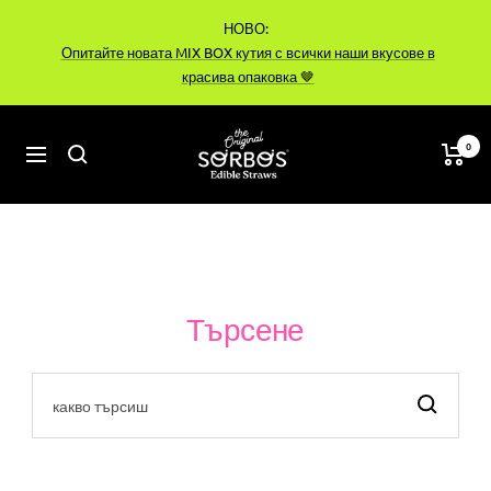
Преминете
НОВО:
към
Опитайте новата MIX BOX кутия с всички наши вкусове в
съдържанието
красива опаковка 🤎
sorbos-
0
Навигация
bg
Търсене