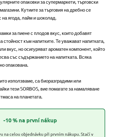
пулярните опаковки за супермаркети, търговски
 магазини. Кутиите за търговия на дребно се
с на ягода, лайм и шоколад.
мки за пиене с плодов вкус, които добавят
 стойност към напитките. Те уважават напитката,
или вкус, но осигуряват ароматен компонент, който
есва със съдържанието на напитката. Всяка
но опакована.
ито използваме, са биоразградими или
айки тези SORBOS, вие помагате за намаляване
тмаса на планетата.
-10 % na první nákup
u na celou objednávku při prvním nákupu. Stačí v