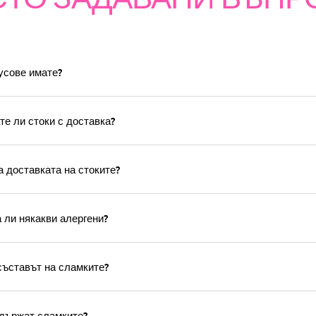
усове имате?
е ли стоки с доставка?
а доставката на стоките?
ли някакви алергени?
съставът на сламките?
държат сламките?