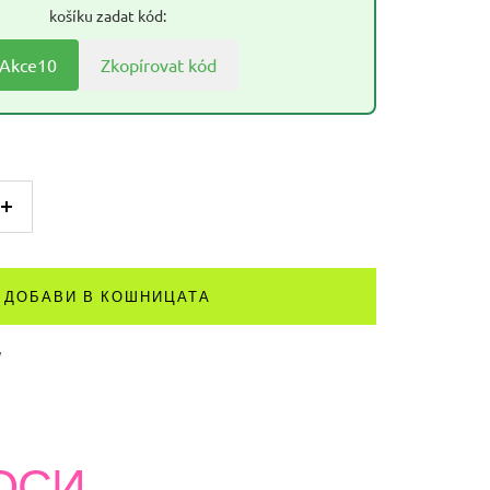
košíku zadat kód:
Akce10
Zkopírovat kód
Увеличете
количеството
ДОБАВИ В КОШНИЦАТА
ОСИ