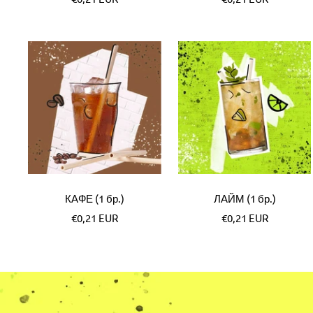
цена
цена
КАФЕ (1 бр.)
ЛАЙМ (1 бр.)
Специална
Специална
€0,21 EUR
€0,21 EUR
цена
цена