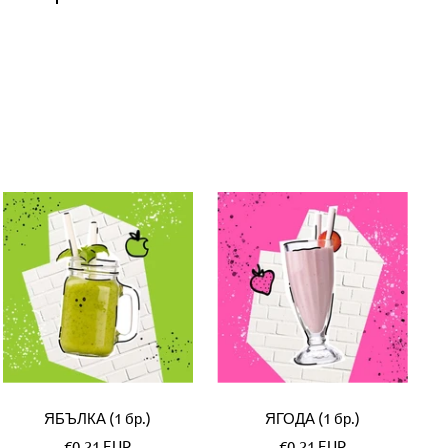
ЯБЪЛКА (1 бр.)
ЯГОДА (1 бр.)
Специална
Специална
€0,21 EUR
€0,21 EUR