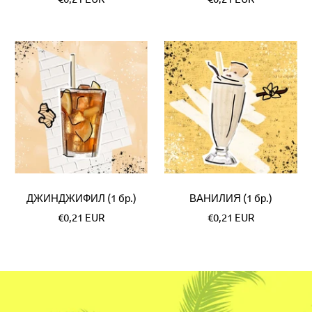
цена
цена
ДЖИНДЖИФИЛ (1 бр.)
ВАНИЛИЯ (1 бр.)
Специална
Специална
€0,21 EUR
€0,21 EUR
цена
цена