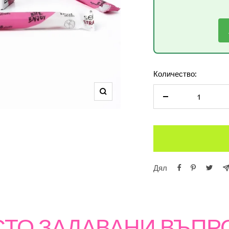
Количество:
Увеличете
Намалете
количеството
Дял
СТО ЗАДАВАНИ ВЪПР