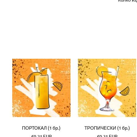
ПОРТОКАЛ (1 бр.)
ТРОПИЧЕСКИ (1 бр.)
Специална
Специална
€0,21 EUR
€0,21 EUR