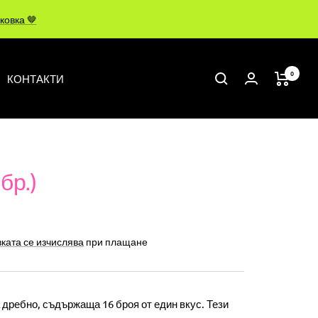
ковка 🤎
0
КОНТАКТИ
бр.)
ката се изчислява
при плащане
 дребно, съдържаща 16 броя от един вкус. Тези