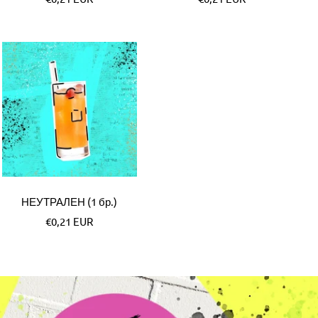
цена
цена
НЕУТРАЛЕН (1 бр.)
Специална
€0,21 EUR
цена