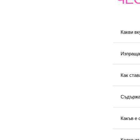
Какви вк
Изпращат
Как став
Съдържа 
Какъв е 
Колко из