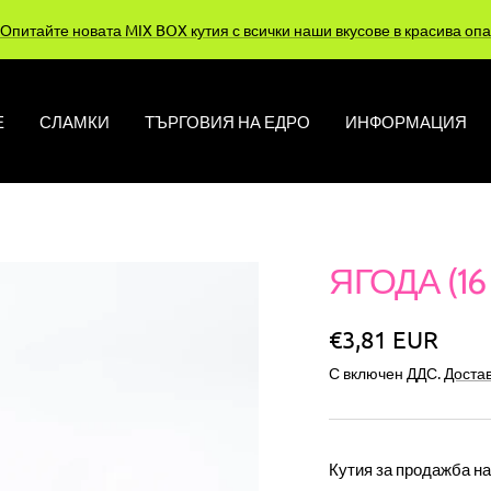
Опитайте новата MIX BOX кутия с всички наши вкусове в красива опа
Е
СЛАМКИ
ТЪРГОВИЯ НА ЕДРО
ИНФОРМАЦИЯ
ЯГОДА (16 
Специална
€3,81 EUR
С включен ДДС.
Достав
цена
Кутия за продажба на