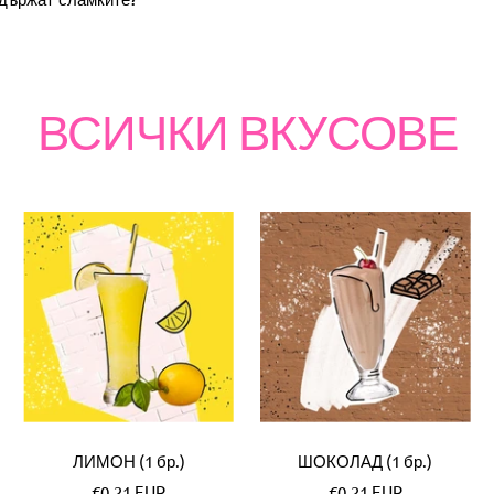
ВСИЧКИ ВКУСОВЕ
ЛИМОН (1 бр.)
ШОКОЛАД (1 бр.)
Специална
Специална
€0,21 EUR
€0,21 EUR