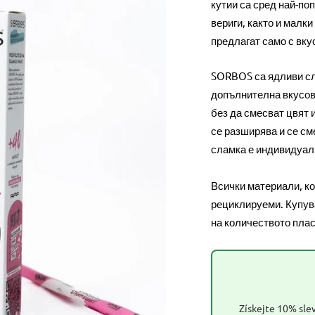
кутии са сред най-по
вериги, както и малки
предлагат само с вку
SORBOS са ядливи сла
допълнителна вкусова
без да смесват цвят 
се разширява и се см
сламка е индивидуал
Всички материали, ко
рециклируеми. Купув
на количеството плас
Získejte 10% slev