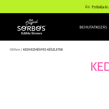
Ugrás
ÚJ:
Próbálja ki
a
tartalomhoz
sorbos-
BEMUTATKOZÁS
bg
Otthon
KEDVEZMÉNYES KÉSZLETEK
KE