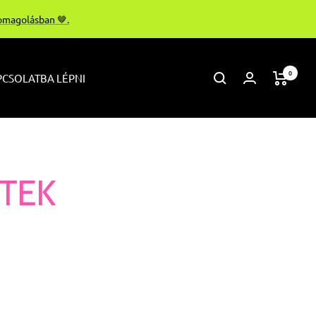
somagolásban 🤎.
0
CSOLATBA LÉPNI
TEK