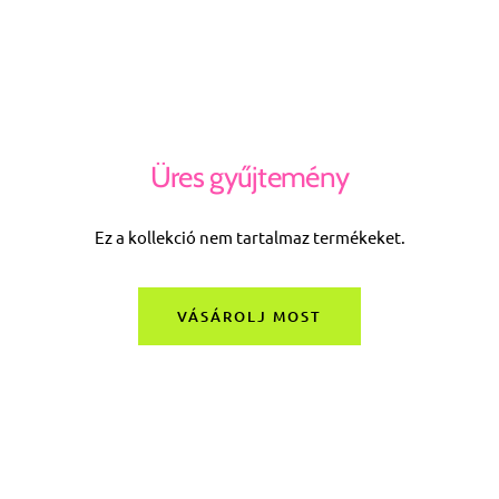
Üres gyűjtemény
Ez a kollekció nem tartalmaz termékeket.
VÁSÁROLJ MOST