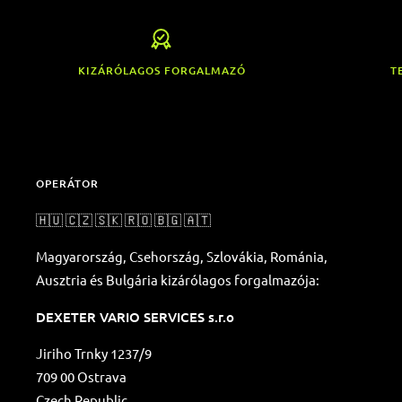
KIZÁRÓLAGOS FORGALMAZÓ
T
OPERÁTOR
🇭🇺 🇨🇿 🇸🇰 🇷🇴 🇧🇬 🇦🇹
Magyarország, Csehország, Szlovákia, Románia,
Ausztria és Bulgária kizárólagos forgalmazója:
DEXETER VARIO SERVICES s.r.o
Jiriho Trnky 1237/9
709 00 Ostrava
Czech Republic