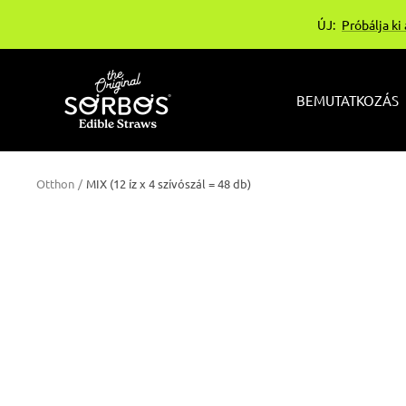
Ugrás
ÚJ:
Próbálja ki
a
tartalomhoz
sorbos-
BEMUTATKOZÁS
bg
Otthon
MIX (12 íz x 4 szívószál = 48 db)