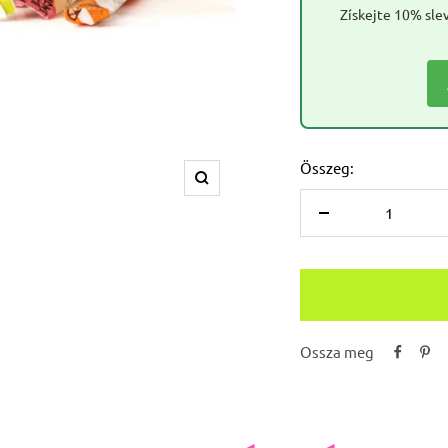
Získejte 10% slev
Összeg:
Nagyítás
Csökkentse
az
összeget
Ossza meg