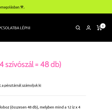
somagolásban 🤎.
0
CSOLATBA LÉPNI
 4 szívószál = 48 db)
at a pénztárnál számoljuk ki
oboz (összesen 48 db), melyben mind a 12 íz x 4