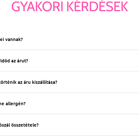
GYAKORI KÉRDÉSEK
zei vannak?
ldöd az árut?
rténik az áru kiszállítása?
e allergén?
ószál összetétele?