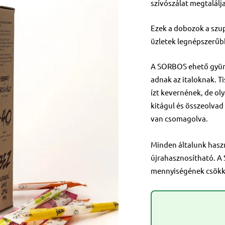
szívószálat megtalálja
Ezek a dobozok a szu
üzletek legnépszerűb
A SORBOS ehető gyümö
adnak az italoknak. Ti
ízt kevernének, de o
kitágul és összeolvad
van csomagolva.
Minden általunk hasz
újrahasznosítható. A
mennyiségének csökk