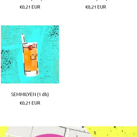
Különleges
Különleges
€0,21 EUR
€0,21 EUR
Ár
Ár
SEMMILYEN (1 db)
Különleges
€0,21 EUR
Ár