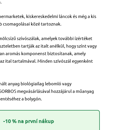
.
permarketek, kiskereskedelmi láncok és még a kis
b csomagolásai közé tartoznak.
lcsízű szívószálak, amelyek további ízértéket
szteletben tartják az italt anélkül, hogy színt vagy
lyan aromás komponenst biztosítanak, amely
 az ital tartalmával. Minden szívószál egyenként
nált anyag biológiailag lebomló vagy
 SORBOS megvásárlásával hozzájárul a műanyag
entéséhez a bolygón.
-10 % na první nákup