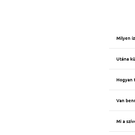
Milyen í
Utána kü
Hogyan tö
Van benn
Mi a szív