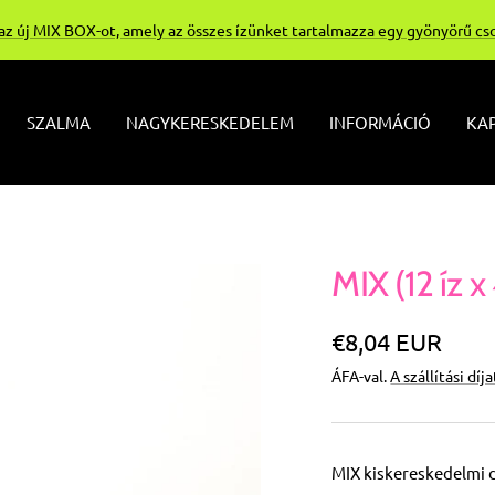
 az új MIX BOX-ot, amely az összes ízünket tartalmazza egy gyönyörű c
SZALMA
NAGYKERESKEDELEM
INFORMÁCIÓ
KAP
MIX (12 íz x
Különleges
€8,04 EUR
ÁFA-val.
A szállítási díj
Ár
MIX kiskereskedelmi d