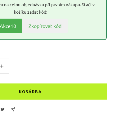
u na celou objednávku při prvním nákupu. Stačí v
košíku zadat kód:
Akce10
Zkopírovat kód
Növelje
az
összeget
KOSÁRBA