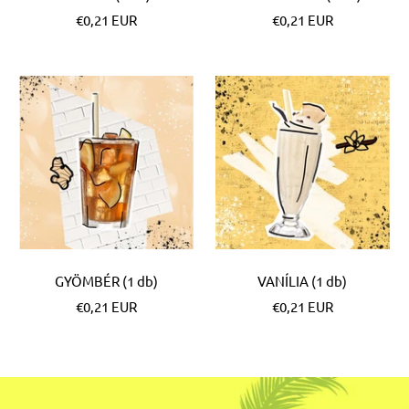
Különleges
Különleges
€0,21 EUR
€0,21 EUR
Ár
Ár
GYÖMBÉR (1 db)
VANÍLIA (1 db)
Különleges
Különleges
€0,21 EUR
€0,21 EUR
Ár
Ár