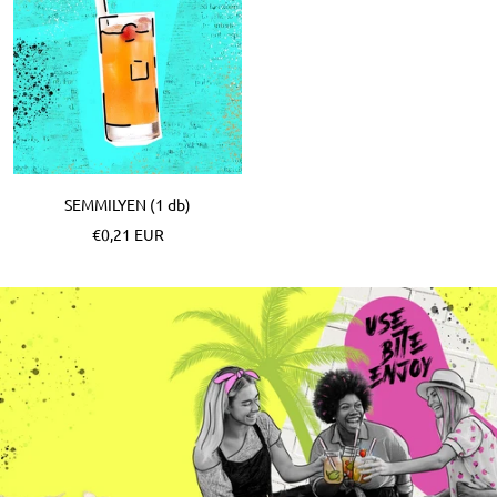
SEMMILYEN (1 db)
Különleges
€0,21 EUR
Ár