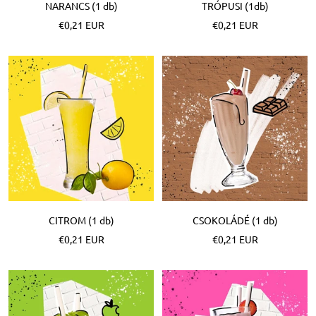
NARANCS (1 db)
TRÓPUSI (1db)
Különleges
Különleges
€0,21 EUR
€0,21 EUR
Ár
Ár
CITROM (1 db)
CSOKOLÁDÉ (1 db)
Különleges
Különleges
€0,21 EUR
€0,21 EUR
Ár
Ár