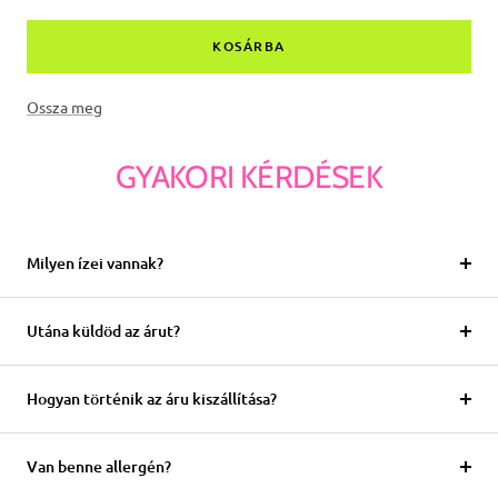
az
az
összeget
összeget
KOSÁRBA
Ossza meg
GYAKORI KÉRDÉSEK
Milyen ízei vannak?
Utána küldöd az árut?
Hogyan történik az áru kiszállítása?
Van benne allergén?