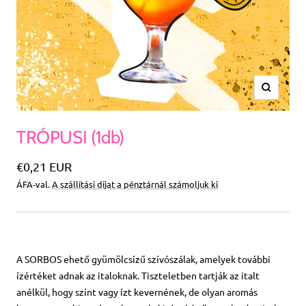
Nagyítás
TRÓPUSI (1db)
Különleges
€0,21 EUR
ÁFA-val.
A szállítási díjat a pénztárnál számoljuk ki
Ár
A SORBOS ehető gyümölcsízű szívószálak, amelyek további
ízértéket adnak az italoknak. Tiszteletben tartják az italt
anélkül, hogy színt vagy ízt kevernének, de olyan aromás