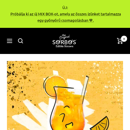
Ugrás
ÚJ:
a
Próbálja ki az új MIX BOX-ot, amely az összes ízünket tartalmazza
tartalomhoz
egy gyönyörű csomagolásban 🤎.
sorbos-
0
Navigáció
bg