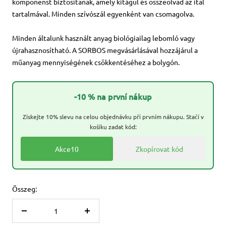
komponenst biztosítanak, amely kitágul és összeolvad az ital
tartalmával. Minden szívószál egyenként van csomagolva.
Minden általunk használt anyag biológiailag lebomló vagy
újrahasznosítható. A SORBOS megvásárlásával hozzájárul a
műanyag mennyiségének csökkentéséhez a bolygón.
-10 % na první nákup
Získejte 10% slevu na celou objednávku při prvním nákupu. Stačí v
košíku zadat kód:
Akce10
Zkopírovat kód
Összeg:
Csökkentse
Növelje