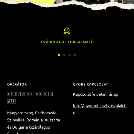
KIZÁRÓLAGOS FORGALMAZÓ
Ugrás
Ugrás
Ugrás
Ugrás
a
a
a
a
1
2
3
4
diára
diára
diára
diára
OPERÁTOR
GYORS KAPCSOLAT
🇭🇺 🇨🇿 🇸🇰 🇷🇴 🇧🇬
Kapcsolatfelvételi űrlap
🇦🇹
info@gyumolcsszivoszalak.h
Magyarország, Csehország,
u
Szlovákia, Románia, Ausztria
és Bulgária kizárólagos
forgalmazója: