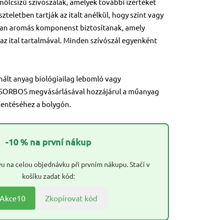
lcsízű szívószálak, amelyek további ízértéket
szteletben tartják az italt anélkül, hogy színt vagy
lyan aromás komponenst biztosítanak, amely
 az ital tartalmával. Minden szívószál egyenként
nált anyag biológiailag lebomló vagy
 SORBOS megvásárlásával hozzájárul a műanyag
entéséhez a bolygón.
-10 % na první nákup
u na celou objednávku při prvním nákupu. Stačí v
košíku zadat kód:
Akce10
Zkopírovat kód