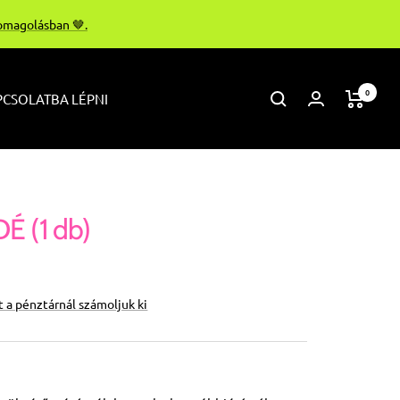
somagolásban 🤎.
0
CSOLATBA LÉPNI
 (1 db)
at a pénztárnál számoljuk ki