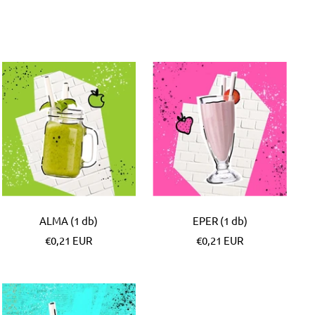
ALMA (1 db)
EPER (1 db)
Különleges
Különleges
€0,21 EUR
€0,21 EUR
Ár
Ár