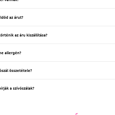
ldöd az árut?
rténik az áru kiszállítása?
e allergén?
ószál összetétele?
írják a szívószálak?