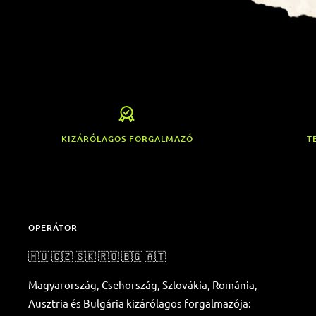
KIZÁRÓLAGOS FORGALMAZÓ
T
OPERÁTOR
🇭🇺 🇨🇿 🇸🇰 🇷🇴 🇧🇬 🇦🇹
Magyarország, Csehország, Szlovákia, Románia,
Ausztria és Bulgária kizárólagos forgalmazója: