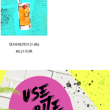
SEMMILYEN (1 db)
Különleges
€0,21 EUR
Ár