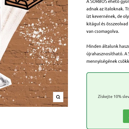
A SORBOS ehető gyümö
adnak az italoknak. Ti
ízt kevernének, de o
kitágul és összeolvad
van csomagolva.
Minden általunk hasz
újrahasznosítható. A
mennyiségének csökk
Získejte 10% slev
Nagyítás