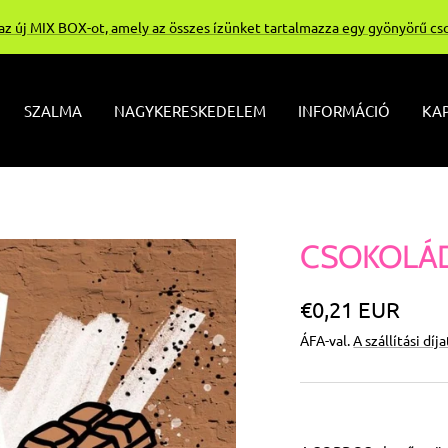
 az új MIX BOX-ot, amely az összes ízünket tartalmazza egy gyönyörű c
SZALMA
NAGYKERESKEDELEM
INFORMÁCIÓ
KAP
CSOKOLÁDÉ
Különleges
€0,21 EUR
ÁFA-val.
A szállítási díj
Ár