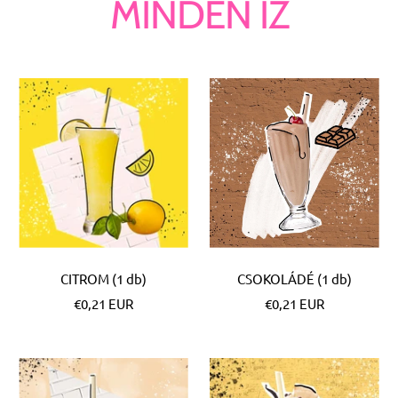
MINDEN ÍZ
CITROM (1 db)
CSOKOLÁDÉ (1 db)
Különleges
Különleges
€0,21 EUR
€0,21 EUR
Ár
Ár