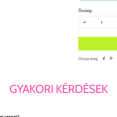
Összeg:
Csökkentse
az
összeget
Ossza meg
GYAKORI KÉRDÉSEK
zei vannak?