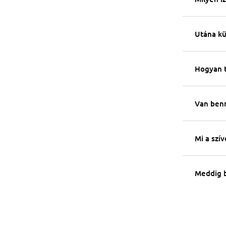
Utána kü
Hogyan tö
Van benn
Mi a szív
Meddig b