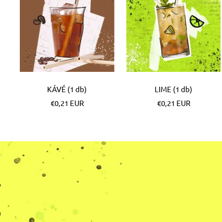
KÁVÉ (1 db)
LIME (1 db)
Különleges
Különleges
€0,21 EUR
€0,21 EUR
Ár
Ár