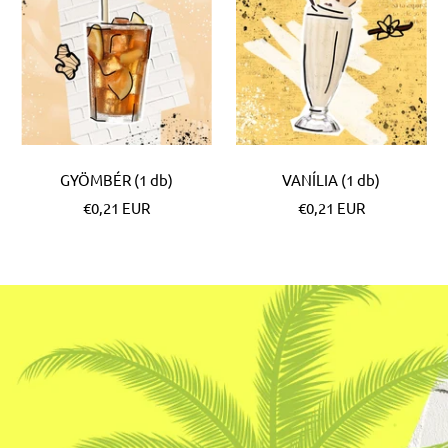
GYÖMBÉR (1 db)
VANÍLIA (1 db)
Különleges
Különleges
€0,21 EUR
€0,21 EUR
Ár
Ár