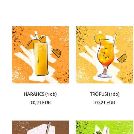
NARANCS (1 db)
TRÓPUSI (1db)
Különleges
Különleges
€0,21 EUR
€0,21 EUR
Ár
Ár