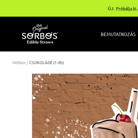
Ugrás
ÚJ:
Próbálja ki
a
tartalomhoz
sorbos-
BEMUTATKOZÁS
bg
Otthon
CSOKOLÁDÉ (1 db)