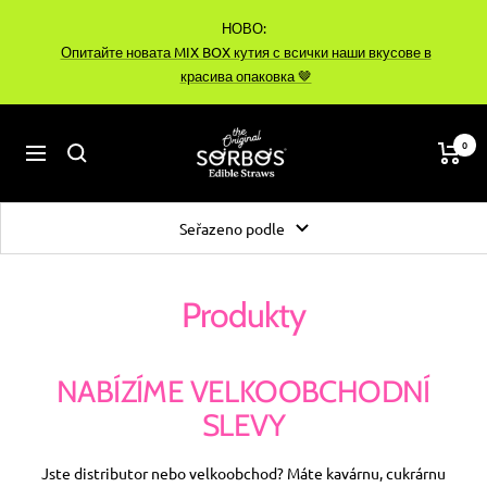
Přejít
НОВО:
na
Опитайте новата MIX BOX кутия с всички наши вкусове в
obsah
красива опаковка 🤎
sorbos-
0
Navigace
bg
Seřazeno podle
Produkty
NABÍZÍME VELKOOBCHODNÍ
SLEVY
Jste distributor nebo velkoobchod? Máte kavárnu, cukrárnu