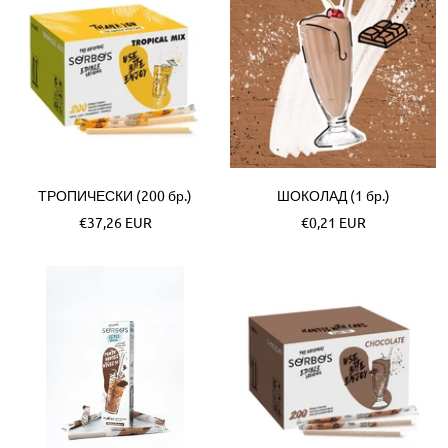
ТРОПИЧЕСКИ (200 бр.)
ШОКОЛАД (1 бр.)
Akční
Akční
€37,26 EUR
€0,21 EUR
cena
cena