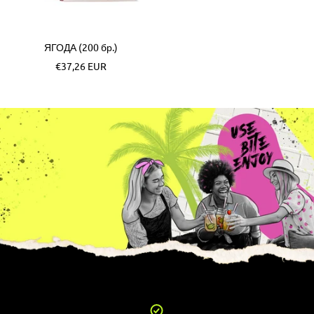
ЯГОДА (200 бр.)
Akční
€37,26 EUR
cena