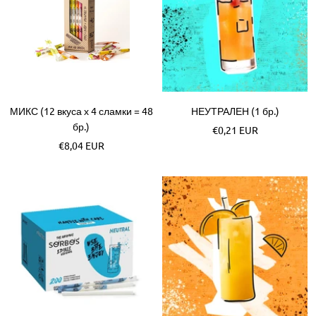
МИКС (12 вкуса х 4 сламки = 48
НЕУТРАЛЕН (1 бр.)
бр.)
Akční
€0,21 EUR
Akční
€8,04 EUR
cena
cena