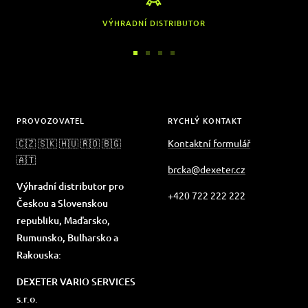
VÝHRADNÍ DISTRIBUTOR
Přejít
Přejít
Přejít
Přejít
na
na
na
na
snímek
snímek
snímek
snímek
1
2
3
4
PROVOZOVATEL
RYCHLÝ KONTAKT
🇨🇿 🇸🇰 🇭🇺 🇷🇴 🇧🇬
Kontaktní formulář
🇦🇹
brcka@dexeter.cz
Výhradní distributor pro
+420 722 222 222
Českou a Slovenskou
republiku, Maďarsko,
Rumunsko, Bulharsko a
Rakouska:
DEXETER VARIO SERVICES
s.r.o.