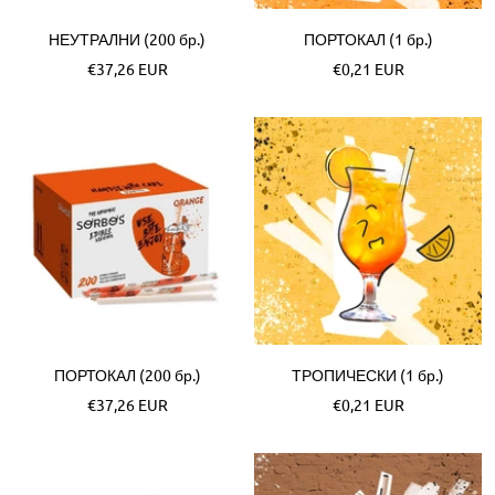
НЕУТРАЛНИ (200 бр.)
ПОРТОКАЛ (1 бр.)
Akční
Akční
€37,26 EUR
€0,21 EUR
cena
cena
ПОРТОКАЛ (200 бр.)
ТРОПИЧЕСКИ (1 бр.)
Akční
Akční
€37,26 EUR
€0,21 EUR
cena
cena