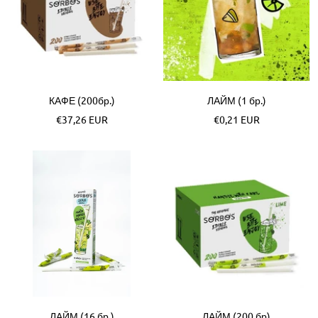
КАФЕ (200бр.)
ЛАЙМ (1 бр.)
Akční
Akční
€37,26 EUR
€0,21 EUR
cena
cena
ЛАЙМ (16 бр.)
ЛАЙМ (200 бр)