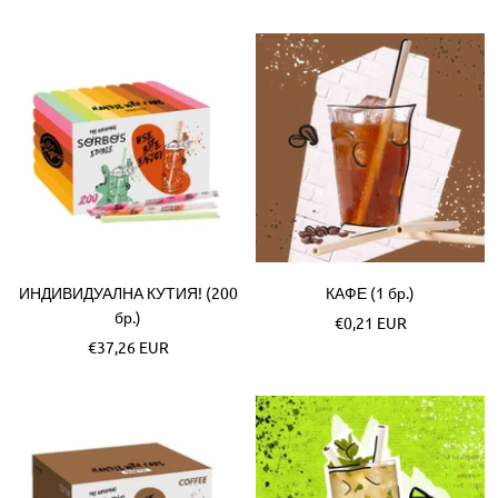
cena
cena
ИНДИВИДУАЛНА КУТИЯ! (200
КАФЕ (1 бр.)
бр.)
Akční
€0,21 EUR
Akční
€37,26 EUR
cena
cena