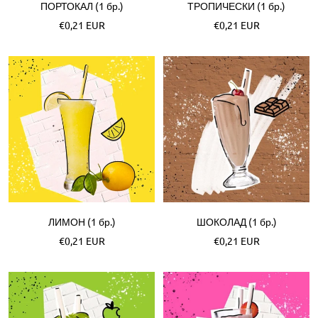
ПОРТОКАЛ (1 бр.)
ТРОПИЧЕСКИ (1 бр.)
Akční
Akční
€0,21 EUR
€0,21 EUR
cena
cena
ЛИМОН (1 бр.)
ШОКОЛАД (1 бр.)
Akční
Akční
€0,21 EUR
€0,21 EUR
cena
cena