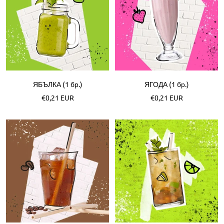
ЯБЪЛКА (1 бр.)
ЯГОДА (1 бр.)
Akční
Akční
€0,21 EUR
€0,21 EUR
cena
cena