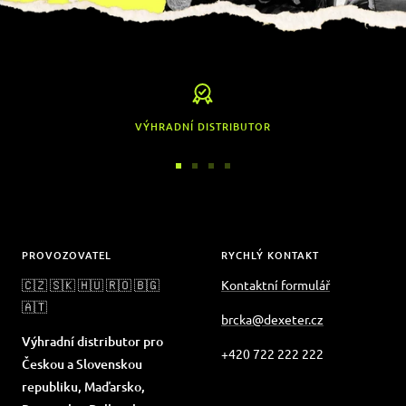
VÝHRADNÍ DISTRIBUTOR
Přejít
Přejít
Přejít
Přejít
na
na
na
na
snímek
snímek
snímek
snímek
1
2
3
4
PROVOZOVATEL
RYCHLÝ KONTAKT
🇨🇿 🇸🇰 🇭🇺 🇷🇴 🇧🇬
Kontaktní formulář
🇦🇹
brcka@dexeter.cz
Výhradní distributor pro
+420 722 222 222
Českou a Slovenskou
republiku, Maďarsko,