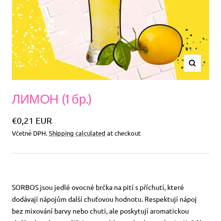
Zvětšit
ЛИМОН (1 бр.)
Akční
€0,21 EUR
Včetně DPH.
Shipping calculated
at checkout
cena
SORBOS jsou jedlé ovocné brčka na pití s příchutí, které
dodávají nápojům další chuťovou hodnotu. Respektují nápoj
bez mixování barvy nebo chuti, ale poskytují aromatickou