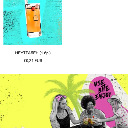
НЕУТРАЛЕН (1 бр.)
Akční
€0,21 EUR
cena