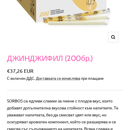
Увеличе
ДЖИНДЖИФИЛ (200бр.)
Специална
€37,26 EUR
С включен ДДС.
Доставката се изчислява
при плащане
цена
SORBOS са ядливи сламки за пиене с плодов вкус, които
добавят допълнителна вкусова стойност към напитките. Те
уважават напитката, без да смесват цвят или вкус, но
осигуряват ароматен компонент, който се разширява и се
смесва със съдържанието на напитката. Всяка сламка е