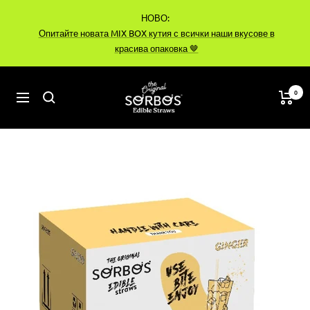
Преминете
НОВО:
към
Опитайте новата MIX BOX кутия с всички наши вкусове в
съдържанието
красива опаковка 🤎
sorbos-
0
Навигация
bg