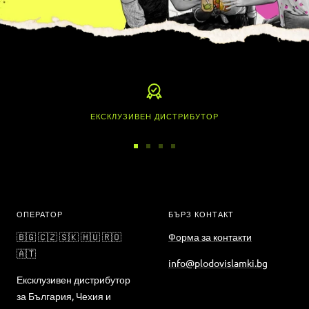
ЕКСКЛУЗИВЕН ДИСТРИБУТОР
Отидете
Отидете
Отидете
Отидете
на
на
на
на
слайд
слайд
слайд
слайд
1
2
3
4
ОПЕРАТОР
БЪРЗ КОНТАКТ
🇧🇬 🇨🇿 🇸🇰 🇭🇺 🇷🇴
Форма за контакти
🇦🇹
info@plodovislamki.bg
Ексклузивен дистрибутор
за България, Чехия и