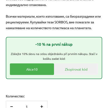
индивидуално опакована.
Всички материали, които използваме, са биоразградими или
рециклируеми. Купувайки тези SORBOS, вие помагате за
намаляване на количеството пластмаса на планетата.
-10 % na první nákup
Získejte 10% slevu na celou objednávku při prvním nákupu. Stačí v
košíku zadat kód:
Akce10
Zkopírovat kód
Количество: