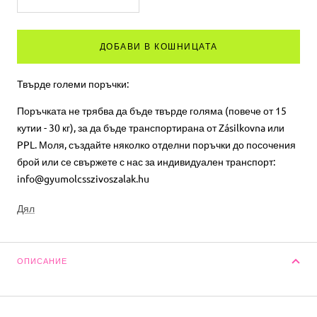
Намалете
Увеличете
количеството
количеството
ДОБАВИ В КОШНИЦАТА
Твърде големи поръчки:
Поръчката не трябва да бъде твърде голяма (повече от 15
кутии - 30 кг), за да бъде транспортирана от Zásilkovna или
PPL. Моля, създайте няколко отделни поръчки до посочения
брой или се свържете с нас за индивидуален транспорт:
info@gyumolcsszivoszalak.hu
Дял
ОПИСАНИЕ