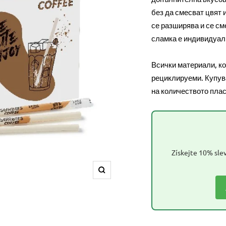
без да смесват цвят 
се разширява и се см
сламка е индивидуал
Всички материали, ко
рециклируеми. Купув
на количеството плас
Získejte 10% slev
Увеличете