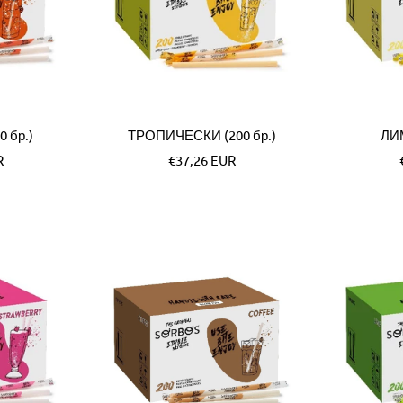
 бр.)
ТРОПИЧЕСКИ (200 бр.)
ЛИМ
а
Специална
R
€37,26 EUR
цена