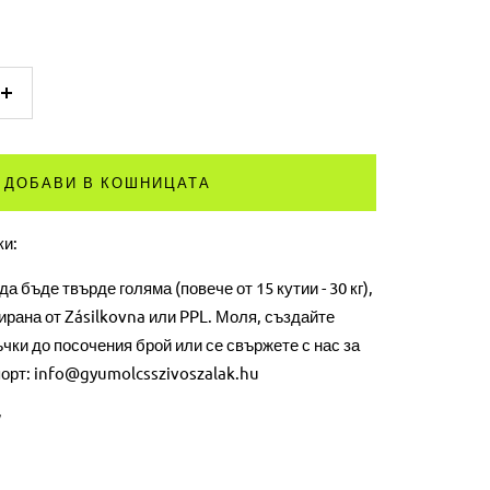
Увеличете
количеството
ДОБАВИ В КОШНИЦАТА
ки:
а бъде твърде голяма (повече от 15 кутии - 30 кг),
ирана от Zásilkovna или PPL. Моля, създайте
чки до посочения брой или се свържете с нас за
орт: info@gyumolcsszivoszalak.hu