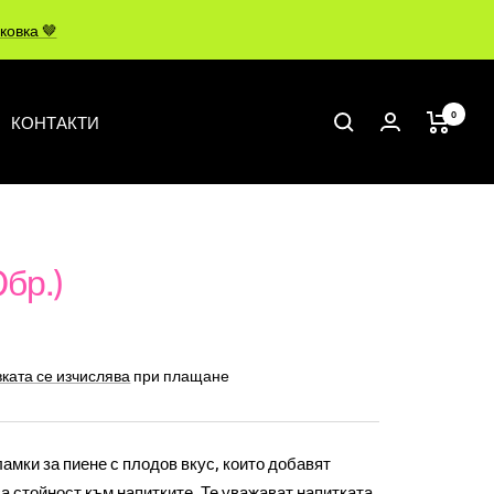
ковка 🤎
0
КОНТАКТИ
бр.)
ката се изчислява
при плащане
мки за пиене с плодов вкус, които добавят
 стойност към напитките. Те уважават напитката,