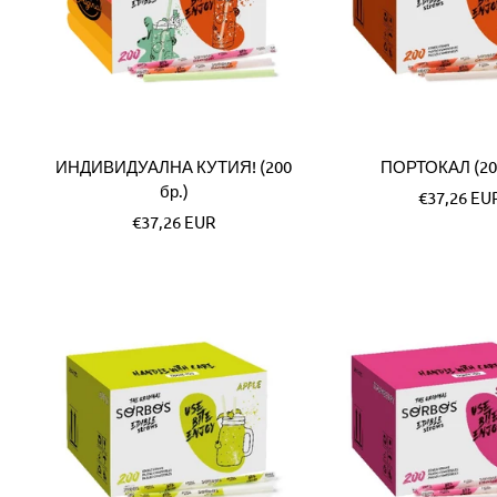
ИНДИВИДУАЛНА КУТИЯ! (200
ПОРТОКАЛ (200
бр.)
Специалн
€37,26 EU
Специална
€37,26 EUR
цена
цена