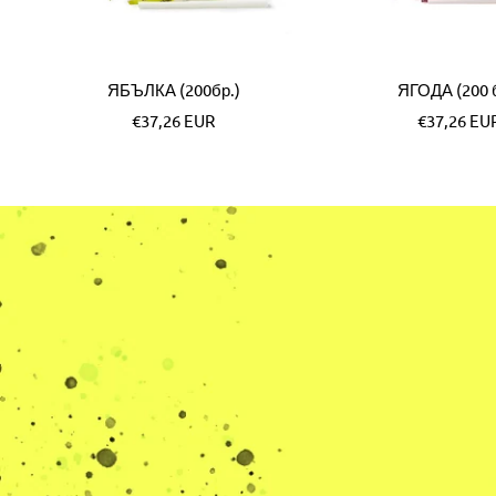
ЯБЪЛКА (200бр.)
ЯГОДА (200 б
Специална
Специалн
€37,26 EUR
€37,26 EU
цена
цена