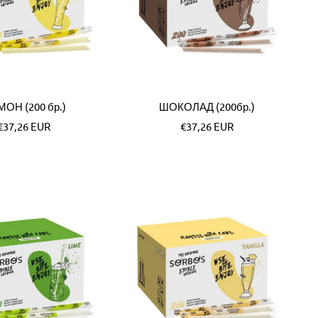
ОН (200 бр.)
ШОКОЛАД (200бр.)
Специална
Специална
€37,26 EUR
€37,26 EUR
цена
цена