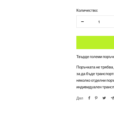
Количество:
Намалете
количеството
Твърде големи поръч
Поръчката не трябва д
за да бъде транспорт
няколко отделни поръ
индивидуален трансп
Дял