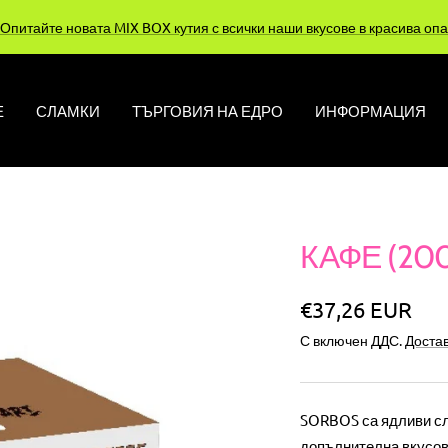
Опитайте новата MIX BOX кутия с всички наши вкусове в красива опа
Е
СЛАМКИ
ТЪРГОВИЯ НА ЕДРО
ИНФОРМАЦИЯ
КАФЕ (200
Специална
€37,26 EUR
С включен ДДС.
Достав
цена
SORBOS са ядливи сла
допълнителна вкусова