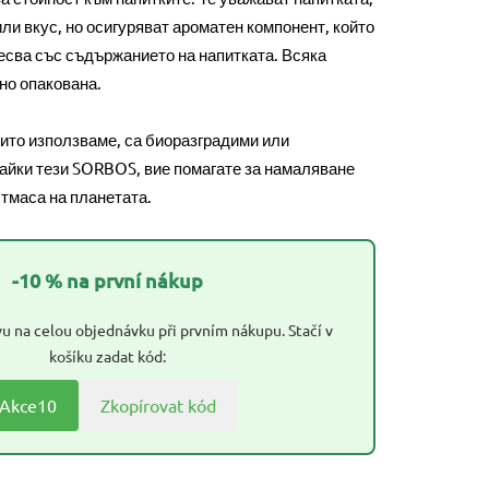
или вкус, но осигуряват ароматен компонент, който
есва със съдържанието на напитката. Всяка
но опакована.
ито използваме, са биоразградими или
айки тези SORBOS, вие помагате за намаляване
тмаса на планетата.
-10 % na první nákup
u na celou objednávku při prvním nákupu. Stačí v
košíku zadat kód:
Akce10
Zkopírovat kód