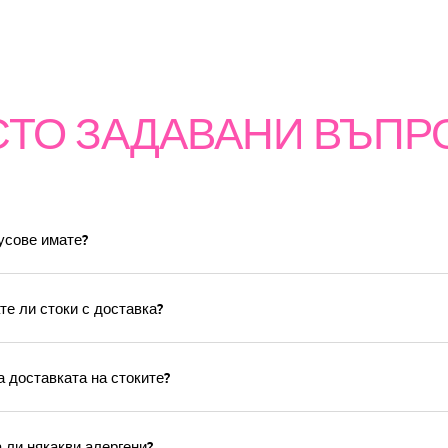
СТО ЗАДАВАНИ ВЪПР
усове имате?
е ли стоки с доставка?
а доставката на стоките?
ли някакви алергени?