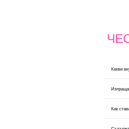
ЧЕ
Какви вк
Изпращат
Как став
Съдържа 