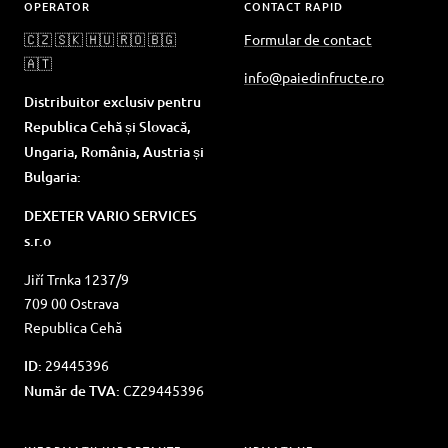
OPERATOR
CONTACT RAPID
🇨🇿 🇸🇰 🇭🇺 🇷🇴 🇧🇬
Formular de contact
🇦🇹
info@paiedinfructe.ro
Distribuitor exclusiv pentru
Republica Cehă și Slovacă,
Ungaria, România, Austria și
Bulgaria:
DEXETER VARIO SERVICES
s.r.o
Jiří Trnka 1237/9
709 00 Ostrava
Republica Cehă
ID:
29445396
Număr de TVA:
CZ29445396