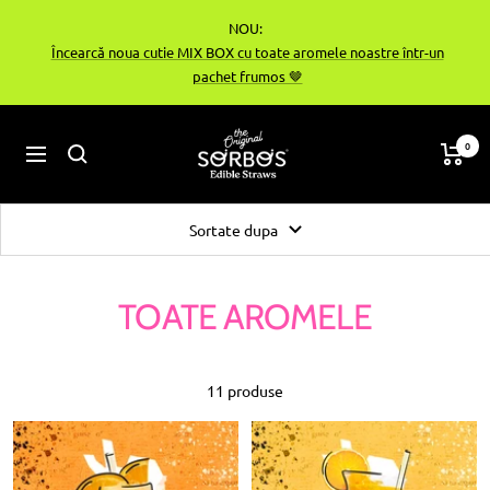
Treci
NOU:
la
Încearcă noua cutie MIX BOX cu toate aromele noastre într-un
conținut
pachet frumos 🤎
sorbos-
0
Navigare
bg
Sortate dupa
TOATE AROMELE
11 produse