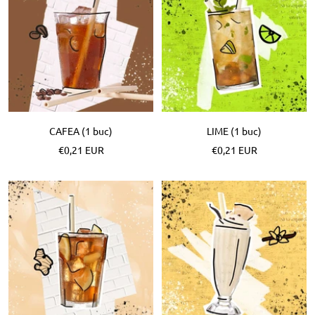
CAFEA (1 buc)
LIME (1 buc)
Pret
Pret
€0,21 EUR
€0,21 EUR
special
special