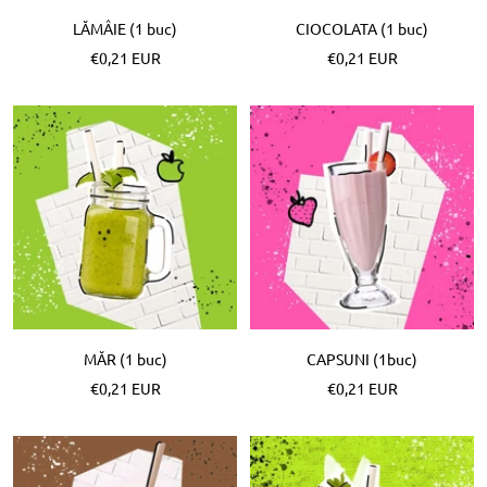
LĂMÂIE (1 buc)
CIOCOLATA (1 buc)
Pret
Pret
€0,21 EUR
€0,21 EUR
special
special
MĂR (1 buc)
CAPSUNI (1buc)
Pret
Pret
€0,21 EUR
€0,21 EUR
special
special