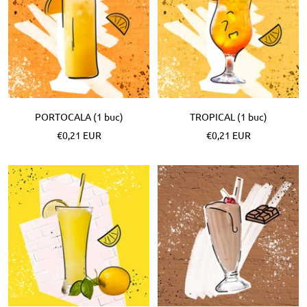
PORTOCALA (1 buc)
TROPICAL (1 buc)
Pret
Pret
€0,21 EUR
€0,21 EUR
special
special