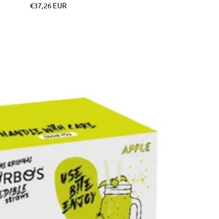
Pret
€37,26 EUR
special