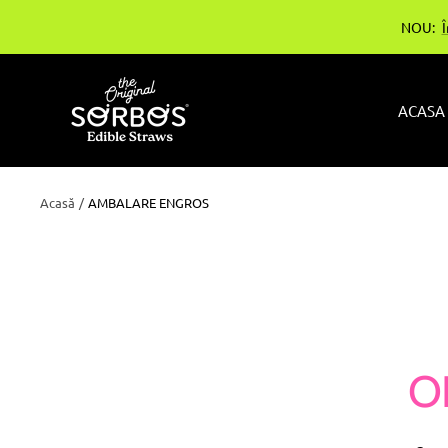
Treci
NOU:
la
conținut
sorbos-
ACASA
bg
Acasă
AMBALARE ENGROS
O