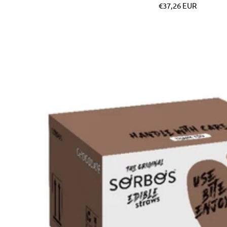
Pret
€37,26 EUR
special