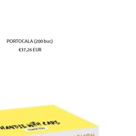
PORTOCALA (200 buc)
Pret
€37,26 EUR
special