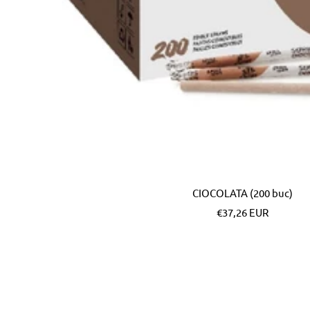
CIOCOLATA (200 buc)
Pret
€37,26 EUR
special