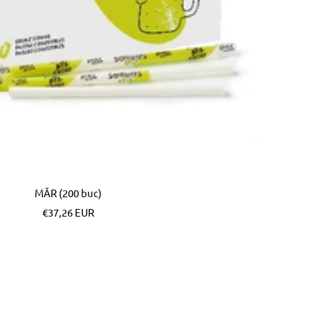
MĂR (200 buc)
Pret
€37,26 EUR
special