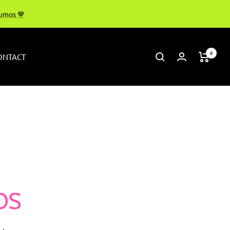
rumos 🤎
0
ONTACT
OS