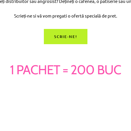
ți distribuitor sau angrosist? Dețineți o cafenea, o patiserie sau u
Scrieți-ne si vă vom pregati o ofertă specială de pret.
SCRIE-NE!
1 PACHET = 200 BUC