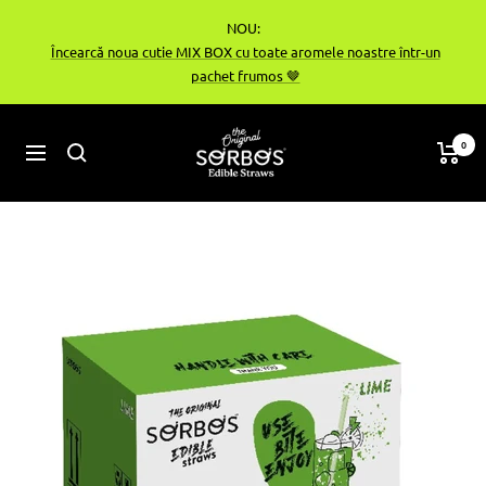
Treci
NOU:
la
Încearcă noua cutie MIX BOX cu toate aromele noastre într-un
conținut
pachet frumos 🤎
sorbos-
0
Navigare
bg