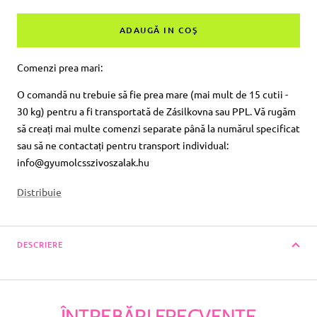
cantitatea
suma
ADAUGĂ IN COŞ
Comenzi prea mari:
O comandă nu trebuie să fie prea mare (mai mult de 15 cutii -
30 kg) pentru a fi transportată de Zásilkovna sau PPL. Vă rugăm
să creați mai multe comenzi separate până la numărul specificat
sau să ne contactați pentru transport individual:
info@gyumolcsszivoszalak.hu
Distribuie
DESCRIERE
ÎNTREBĂRI FRECVENTE