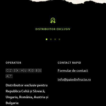
DISTRIBUITOR EXCLUSIV
Accesați
Accesați
Accesați
Accesați
diapozitivul
diapozitivul
diapozitivul
diapozitivul
1
2
3
4
OPERATOR
CONTACT RAPID
🇨🇿 🇸🇰 🇭🇺 🇷🇴 🇧🇬
Formular de contact
🇦🇹
info@paiedinfructe.ro
Distribuitor exclusiv pentru
Republica Cehă și Slovacă,
Ungaria, România, Austria și
Bulgaria: