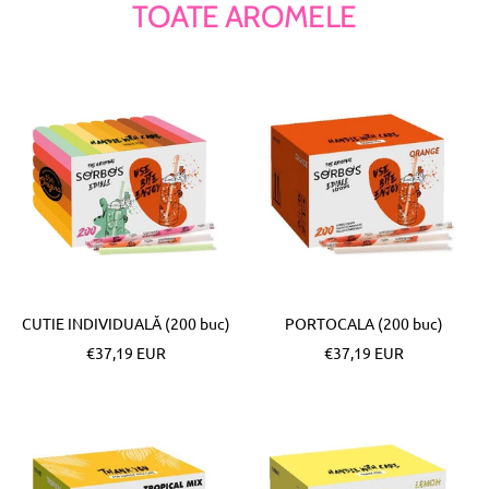
TOATE AROMELE
CUTIE INDIVIDUALĂ (200 buc)
PORTOCALA (200 buc)
Pret
Pret
€37,19 EUR
€37,19 EUR
special
special