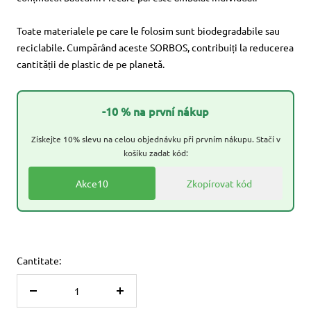
Toate materialele pe care le folosim sunt biodegradabile sau
reciclabile. Cumpărând aceste SORBOS, contribuiți la reducerea
cantității de plastic de pe planetă.
-10 % na první nákup
Získejte 10% slevu na celou objednávku při prvním nákupu. Stačí v
košíku zadat kód:
Akce10
Zkopírovat kód
Cantitate:
Reduceți
Măriți