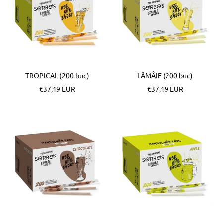
TROPICAL (200 buc)
LĂMÂIE (200 buc)
Pret
Pret
€37,19 EUR
€37,19 EUR
special
special