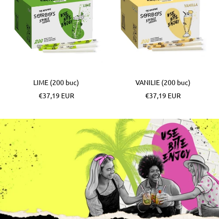
LIME (200 buc)
VANILIE (200 buc)
Pret
Pret
€37,19 EUR
€37,19 EUR
special
special