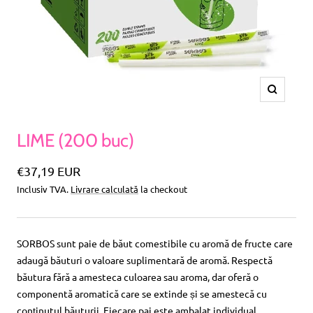
Amplific
LIME (200 buc)
Pret
€37,19 EUR
Inclusiv TVA.
Livrare calculată
la checkout
special
SORBOS sunt paie de băut comestibile cu aromă de fructe care
adaugă băuturi o valoare suplimentară de aromă. Respectă
băutura fără a amesteca culoarea sau aroma, dar oferă o
componentă aromatică care se extinde și se amestecă cu
conținutul băuturii. Fiecare pai este ambalat individual.