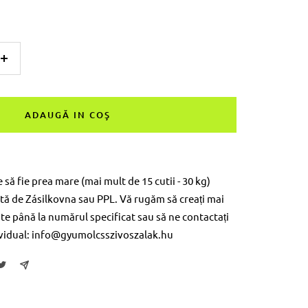
Măriți
suma
ADAUGĂ IN COŞ
ă fie prea mare (mai mult de 15 cutii - 30 kg)
ată de Zásilkovna sau PPL. Vă rugăm să creați mai
e până la numărul specificat sau să ne contactați
ividual: info@gyumolcsszivoszalak.hu