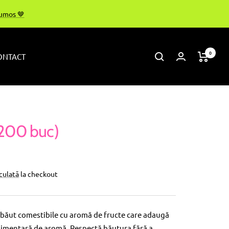
rumos 🤎
0
ONTACT
200 buc)
lculată
la checkout
băut comestibile cu aromă de fructe care adaugă
limentară de aromă. Respectă băutura fără a