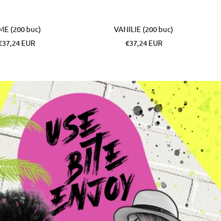
ME (200 buc)
VANILIE (200 buc)
Pret
Pret
€37,24 EUR
€37,24 EUR
special
special