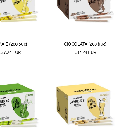
ÂIE (200 buc)
CIOCOLATA (200 buc)
Pret
Pret
€37,24 EUR
€37,24 EUR
special
special