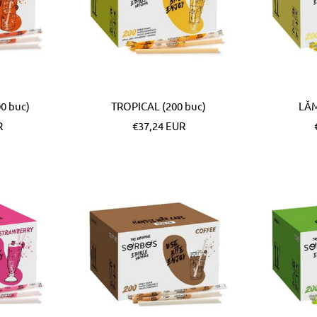
0 buc)
TROPICAL (200 buc)
LĂM
Pret
R
€37,24 EUR
special