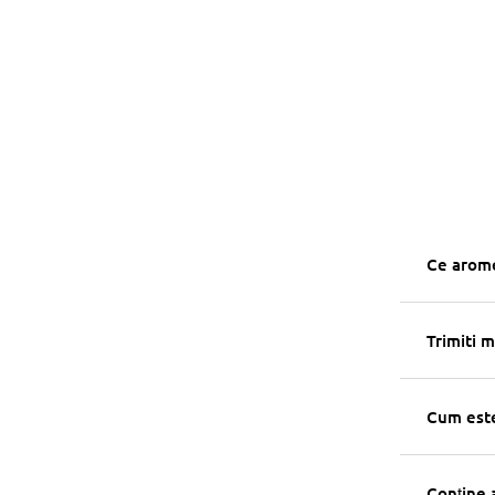
Ce arome
Trimiti m
Cum este
Conține 