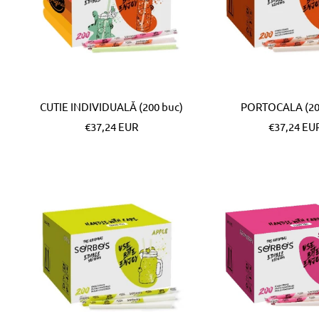
CUTIE INDIVIDUALĂ (200 buc)
PORTOCALA (20
Pret
Pret
€37,24 EUR
€37,24 EU
special
special