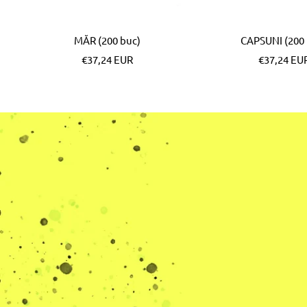
MĂR (200 buc)
CAPSUNI (200 
Pret
Pret
€37,24 EUR
€37,24 EU
special
special