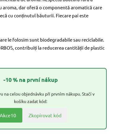
u aroma, dar oferă o componentă aromatică care
ecă cu conținutul băuturii. Fiecare pai este
are le folosim sunt biodegradabile sau reciclabile.
OS, contribuiți la reducerea cantității de plastic
-10 % na první nákup
u na celou objednávku při prvním nákupu. Stačí v
košíku zadat kód:
Akce10
Zkopírovat kód