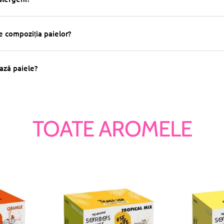
e compoziția paielor?
ază paiele?
TOATE AROMELE