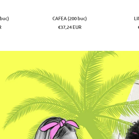
buc)
CAFEA (200 buc)
LI
Pret
R
€37,24 EUR
special