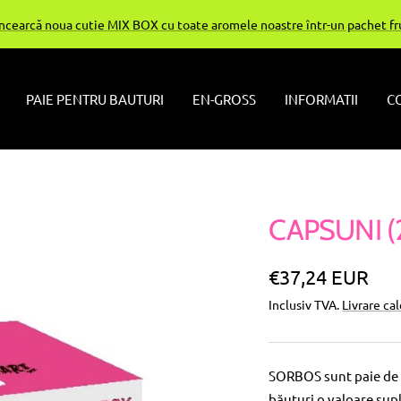
Încearcă noua cutie MIX BOX cu toate aromele noastre într-un pachet f
PAIE PENTRU BAUTURI
EN-GROSS
INFORMATII
C
CAPSUNI (
Pret
€37,24 EUR
Inclusiv TVA.
Livrare ca
special
SORBOS sunt paie de 
băuturi o valoare sup