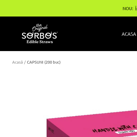
Treci
NOU:
la
conținut
sorbos-
ACASA
bg
Acasă
CAPSUNI (200 buc)