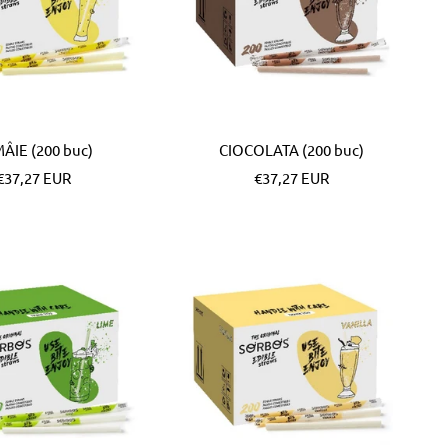
ÂIE (200 buc)
CIOCOLATA (200 buc)
Pret
Pret
€37,27 EUR
€37,27 EUR
special
special