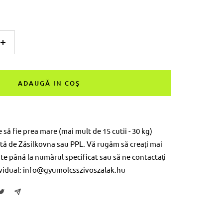
Măriți
suma
ADAUGĂ IN COŞ
ă fie prea mare (mai mult de 15 cutii - 30 kg)
ată de Zásilkovna sau PPL. Vă rugăm să creați mai
e până la numărul specificat sau să ne contactați
ividual: info@gyumolcsszivoszalak.hu