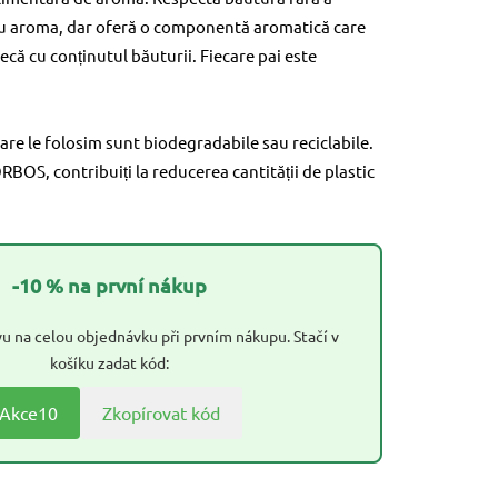
u aroma, dar oferă o componentă aromatică care
ecă cu conținutul băuturii. Fiecare pai este
are le folosim sunt biodegradabile sau reciclabile.
OS, contribuiți la reducerea cantității de plastic
-10 % na první nákup
u na celou objednávku při prvním nákupu. Stačí v
košíku zadat kód:
Akce10
Zkopírovat kód