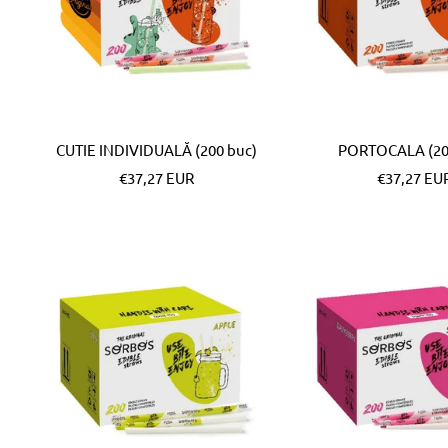
CUTIE INDIVIDUALĂ (200 buc)
PORTOCALA (20
Pret
Pret
€37,27 EUR
€37,27 EU
special
special