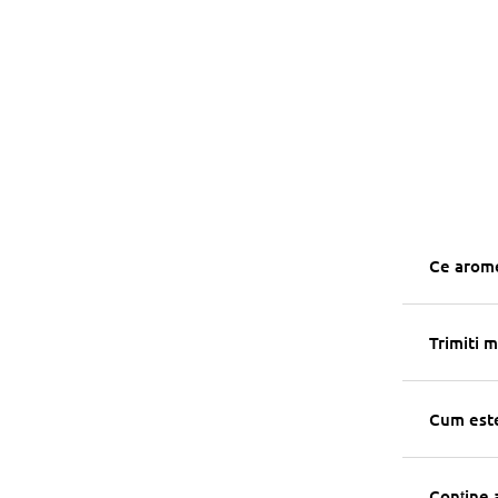
Ce arome
Trimiti m
Cum este
Conține 