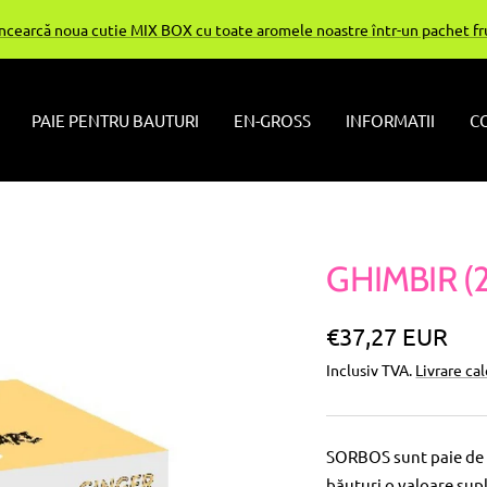
Încearcă noua cutie MIX BOX cu toate aromele noastre într-un pachet f
PAIE PENTRU BAUTURI
EN-GROSS
INFORMATII
C
GHIMBIR (
Pret
€37,27 EUR
Inclusiv TVA.
Livrare ca
special
SORBOS sunt paie de 
băuturi o valoare sup