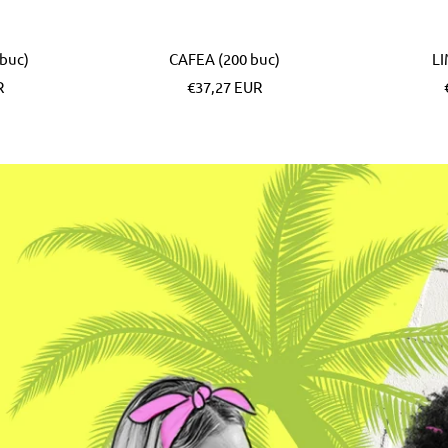
buc)
CAFEA (200 buc)
LI
Pret
R
€37,27 EUR
special