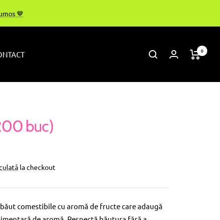
rumos 🤎
0
ONTACT
200 buc)
lculată
la checkout
băut comestibile cu aromă de fructe care adaugă
limentară de aromă. Respectă băutura fără a