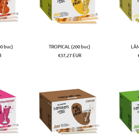
0 buc)
TROPICAL (200 buc)
LĂM
Pret
R
€37,27 EUR
special