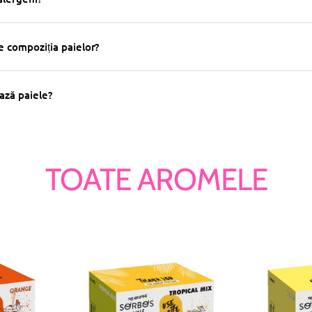
e compoziția paielor?
ază paiele?
TOATE AROMELE