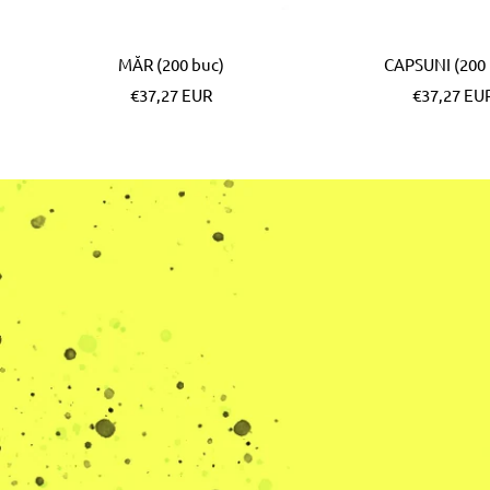
MĂR (200 buc)
CAPSUNI (200 
Pret
Pret
€37,27 EUR
€37,27 EU
special
special