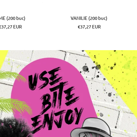
ME (200 buc)
VANILIE (200 buc)
Pret
Pret
€37,27 EUR
€37,27 EUR
special
special