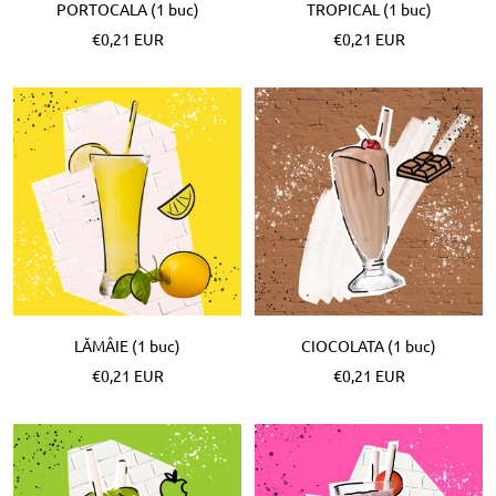
PORTOCALA (1 buc)
TROPICAL (1 buc)
Pret
Pret
€0,21 EUR
€0,21 EUR
special
special
LĂMÂIE (1 buc)
CIOCOLATA (1 buc)
Pret
Pret
€0,21 EUR
€0,21 EUR
special
special