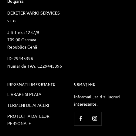
Bulgaria:
DEXETER VARIO SERVICES
s.r.o
Jiří Trnka 1237/9
709 00 Ostrava
Republica Cehă
ID:
29445396
Număr de TVA:
CZ29445396
INFORMAȚII IMPORTANTE
URMAȚI-NE
LIVRARE SI PLATA
Informații, știri și lucruri
interesante.
TERMENI DE AFACERI
PROTECȚIA DATELOR
PERSONALE