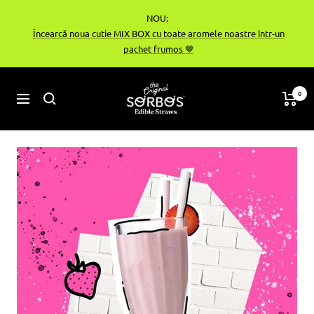
Treci
NOU:
la
Încearcă noua cutie MIX BOX cu toate aromele noastre într-un
conținut
pachet frumos 🤎
sorbos-
0
Navigare
bg