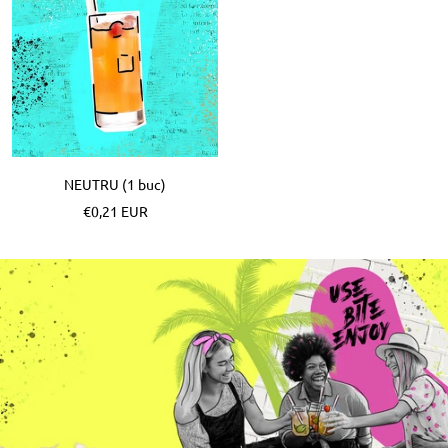
NEUTRU (1 buc)
Pret
€0,21 EUR
special