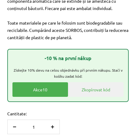
componentă aromatică care se extinde și se amestecă cu
conținutul băuturii. Fiecare pai este ambalat individual.
Toate materialele pe care le folosim sunt biodegradabile sau
reciclabile. Cumpărând aceste SORBOS, contribuiți la reducerea
cantității de plastic de pe planetă.
-10 % na první nákup
Získejte 10% slevu na celou objednávku při prvním nákupu. Stačí v
košíku zadat kód:
Akce10
Zkopírovat kód
Cantitate:
Reduceți
Măriți