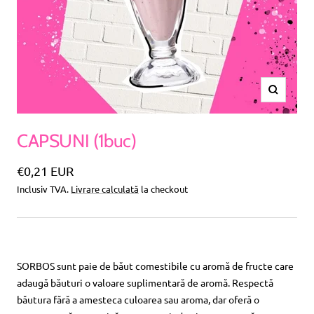
Amplific
CAPSUNI (1buc)
Pret
€0,21 EUR
Inclusiv TVA.
Livrare calculată
la checkout
special
SORBOS sunt paie de băut comestibile cu aromă de fructe care
adaugă băuturi o valoare suplimentară de aromă. Respectă
băutura fără a amesteca culoarea sau aroma, dar oferă o