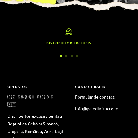
DISTRIBUITOR EXCLUSIV
Accesați
Accesați
Accesați
Accesați
diapozitivul
diapozitivul
diapozitivul
diapozitivul
1
2
3
4
OPERATOR
CONTACT RAPID
🇨🇿 🇸🇰 🇭🇺 🇷🇴 🇧🇬
Formular de contact
🇦🇹
info@paiedinfructe.ro
Distribuitor exclusiv pentru
Republica Cehă și Slovacă,
Ungaria, România, Austria și