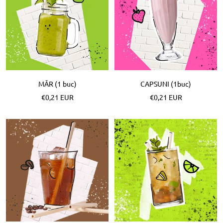
MĂR (1 buc)
CAPSUNI (1buc)
Pret
Pret
€0,21 EUR
€0,21 EUR
special
special