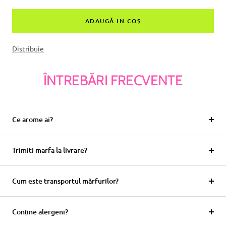
cantitatea
suma
ADAUGĂ IN COŞ
Distribuie
ÎNTREBĂRI FRECVENTE
Ce arome ai?
Trimiti marfa la livrare?
Cum este transportul mărfurilor?
Conține alergeni?