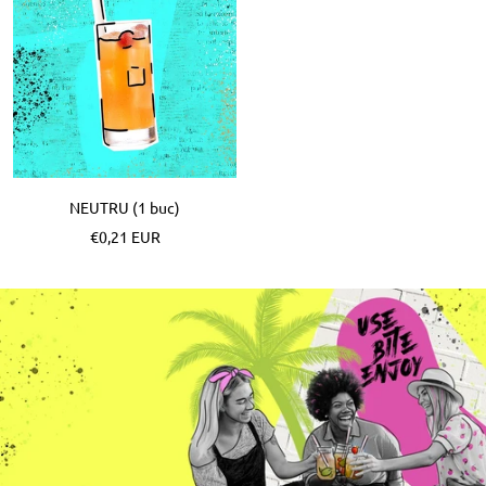
NEUTRU (1 buc)
Pret
€0,21 EUR
special