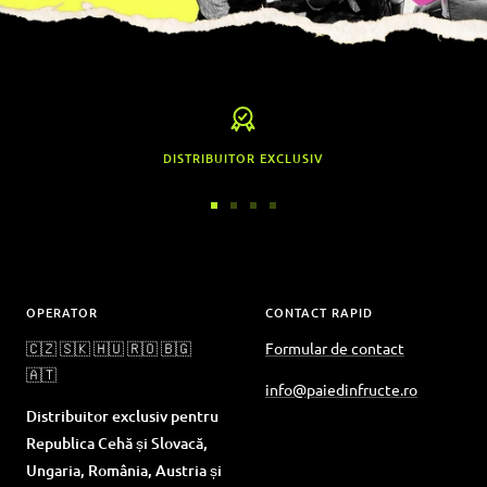
DISTRIBUITOR EXCLUSIV
Accesați
Accesați
Accesați
Accesați
diapozitivul
diapozitivul
diapozitivul
diapozitivul
1
2
3
4
OPERATOR
CONTACT RAPID
🇨🇿 🇸🇰 🇭🇺 🇷🇴 🇧🇬
Formular de contact
🇦🇹
info@paiedinfructe.ro
Distribuitor exclusiv pentru
Republica Cehă și Slovacă,
Ungaria, România, Austria și