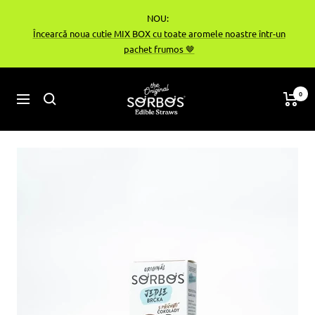
Treci
NOU:
la
Încearcă noua cutie MIX BOX cu toate aromele noastre într-un
conținut
pachet frumos 🤎
sorbos-
0
Navigare
bg