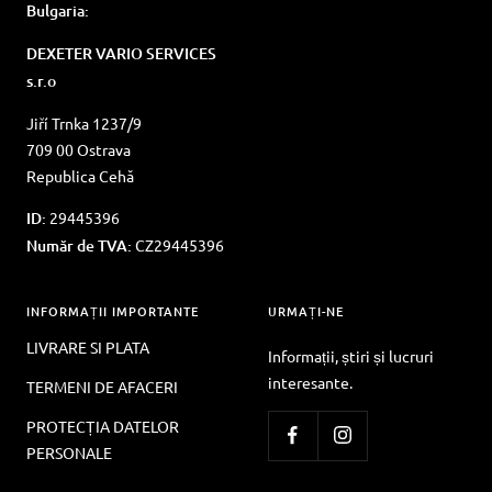
Bulgaria:
DEXETER VARIO SERVICES
s.r.o
Jiří Trnka 1237/9
709 00 Ostrava
Republica Cehă
ID:
29445396
Număr de TVA:
CZ29445396
INFORMAȚII IMPORTANTE
URMAȚI-NE
LIVRARE SI PLATA
Informații, știri și lucruri
interesante.
TERMENI DE AFACERI
PROTECȚIA DATELOR
PERSONALE