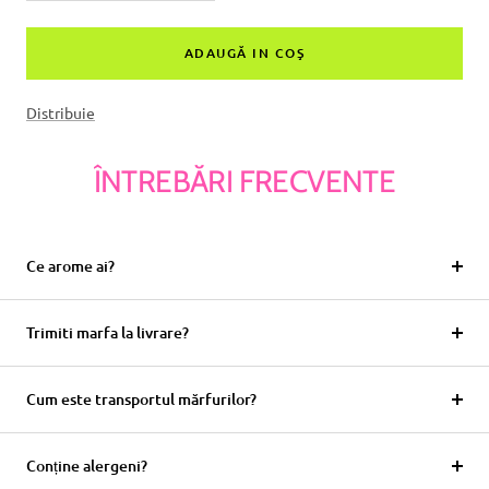
cantitatea
suma
ADAUGĂ IN COŞ
Distribuie
ÎNTREBĂRI FRECVENTE
Ce arome ai?
Trimiti marfa la livrare?
Cum este transportul mărfurilor?
Conține alergeni?