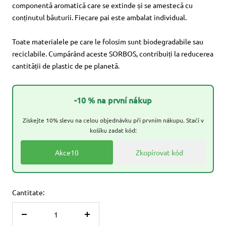
componentă aromatică care se extinde și se amestecă cu
conținutul băuturii. Fiecare pai este ambalat individual.
Toate materialele pe care le folosim sunt biodegradabile sau
reciclabile. Cumpărând aceste SORBOS, contribuiți la reducerea
cantității de plastic de pe planetă.
-10 % na první nákup
Získejte 10% slevu na celou objednávku při prvním nákupu. Stačí v
košíku zadat kód:
Akce10
Zkopírovat kód
Cantitate:
Reduceți
Măriți