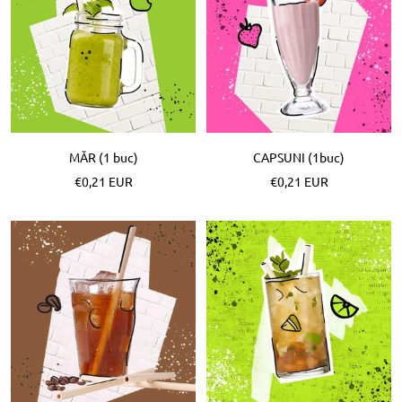
MĂR (1 buc)
CAPSUNI (1buc)
Pret
Pret
€0,21 EUR
€0,21 EUR
special
special