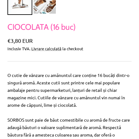
CIOCOLATA (16 buc)
Pret
€3,80 EUR
Inclusiv TVA.
Livrare calculată
la checkout
special
O cutie de vânzare cu amănuntul care conține 16 bucăți dintr-o
singură aromă. Aceste cutii sunt printre cele mai populare
ambalaje pentru supermarketuri, lanțuri de retail și chiar
magazine mici. Cutiile de vânzare cu amănuntul vin numai în
arome de căpșuni, lime și ciocolată.
SORBOS sunt paie de băut comestibile cu aromă de fructe care
adaugă băuturi o valoare suplimentară de aromă. Respectă
băutura fără a amesteca culoarea sau aroma, dar oferă o